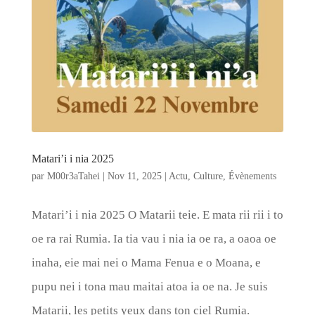
Matari’i i nia 2025
par
M00r3aTahei
|
Nov 11, 2025
|
Actu
,
Culture
,
Évènements
Matari’i i nia 2025 O Matarii teie. E mata rii rii i to
oe ra rai Rumia. Ia tia vau i nia ia oe ra, a oaoa oe
inaha, eie mai nei o Mama Fenua e o Moana, e
pupu nei i tona mau maitai atoa ia oe na. Je suis
Matarii, les petits yeux dans ton ciel Rumia.