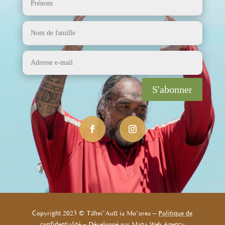
S'abonner
Copyright 2023 © Tāhei’Autī ia Mo’orea –
Politique de
confidentialité
– Développé par
Mana Web Agency