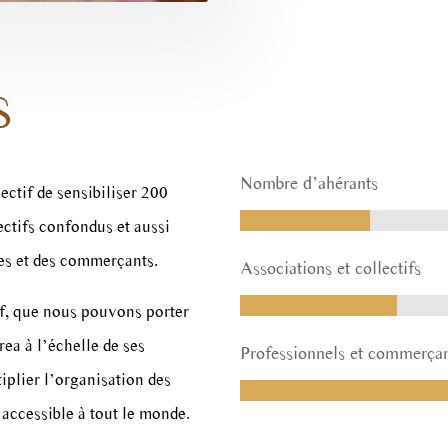
S
Nombre d’ahérants
ctif de sensibiliser 200
ectifs confondus et aussi
25%
25%
les et des commerçants.
Associations et collectifs
tif, que nous pouvons porter
30%
30%
a à l’échelle de ses
Professionnels et commerça
iplier l’organisation des
 accessible à tout le monde.