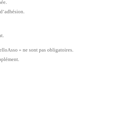
née.
 d’adhésion.
t.
elloAsso » ne sont pas obligatoires.
pplément.