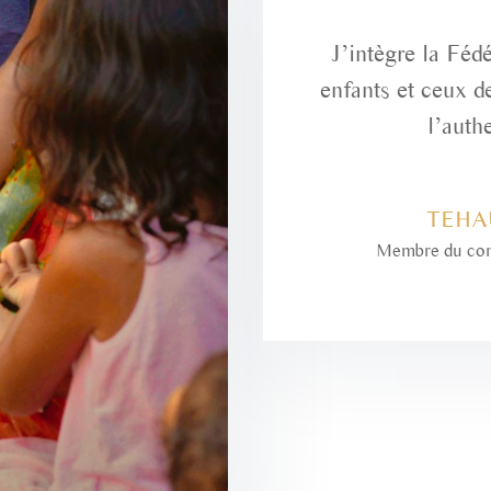
J’intègre la Féd
enfants et ceux d
l’auth
TEHA
Membre du comi