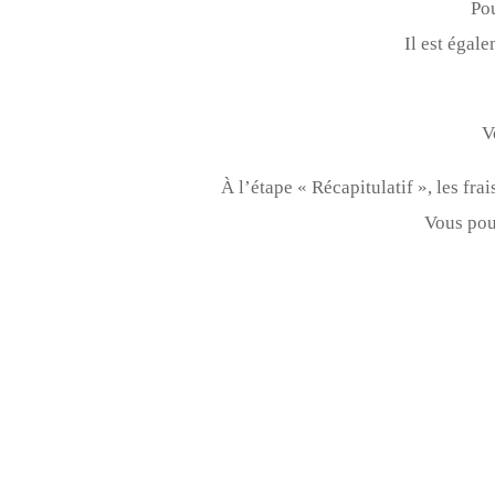
Pou
Il est égal
V
À l’étape « Récapitulatif », les fr
Vous pou