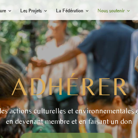
ure
Les Projets
La Fédération
Nous soutenir
ADHÉRER
es actions culturelles et environnementales 
en devenant membre et en faisant un don