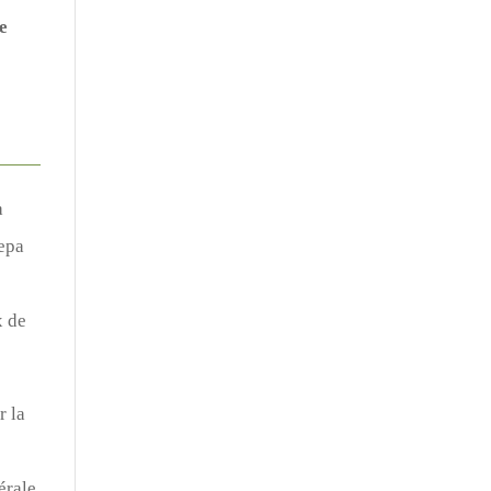
le
à
repa
x de
r la
érale