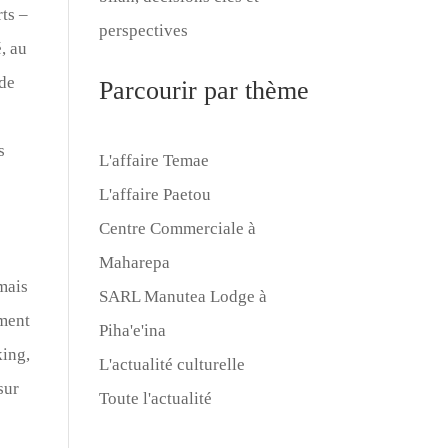
ts –
perspectives
, au
 de
Parcourir par thème
s
L'affaire Temae
L'affaire Paetou
Centre Commerciale à
Maharepa
 mais
SARL Manutea Lodge à
mment
Piha'e'ina
king,
L'actualité culturelle
sur
Toute l'actualité