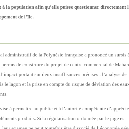
 à la population afin qu’elle puisse questionner directement 
ppement de l’île.
l administratif de la Polynésie française a prononcé un sursis 
 du permis de construire du projet de centre commercial de Maha
’impact portant sur deux insuffisances précises : l’analyse de
is le lagon et la prise en compte du risque de déviation des eau
nts.
ise à permettre au public et à l’autorité compétente d’apprécie
mpléments produits. Si la régularisation ordonnée par le juge est
, leur examen ne peut toutefois être dissocié de l’économie gén