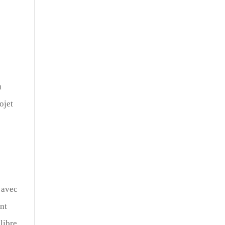
u
ojet
 avec
ent
libre