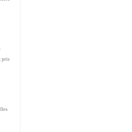
e
 pris
lles