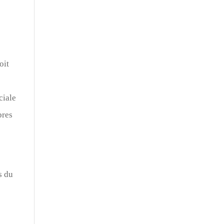
oit
ciale
bres
s du