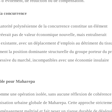
 d’évitement, de réduction ou de compensation.
 la concurrence
’Autorité polynésienne de la concurrence constitue un élément
 créerait pas de valeur économique nouvelle, mais entraînerait
existante, avec un déplacement d’emplois au détriment du tiss
ment la position dominante structurelle du groupe porteur du pr
excessive du marché, incompatibles avec une économie insulaire
able pour Maharepa
 comme une opération isolée, sans aucune réflexion de cohérence
anisation urbaine globale de Maharepa. Cette approche strictem
 aménagement maîtrisé et fait peser un risque durable de déséqui