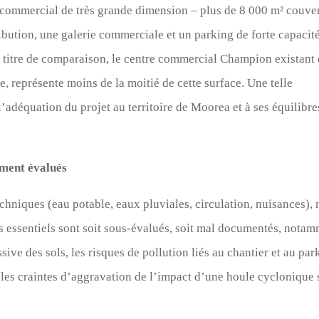
e commercial de très grande dimension – plus de 8 000 m² couver
ution, une galerie commerciale et un parking de forte capacité
À titre de comparaison, le centre commercial Champion existant
 représente moins de la moitié de cette surface. Une telle
’adéquation du projet au territoire de Moorea et à ses équilibre
ment évalués
echniques (eau potable, eaux pluviales, circulation, nuisances),
 essentiels sont soit sous-évalués, soit mal documentés, nota
ve des sols, les risques de pollution liés au chantier et au par
et les craintes d’aggravation de l’impact d’une houle cyclonique 