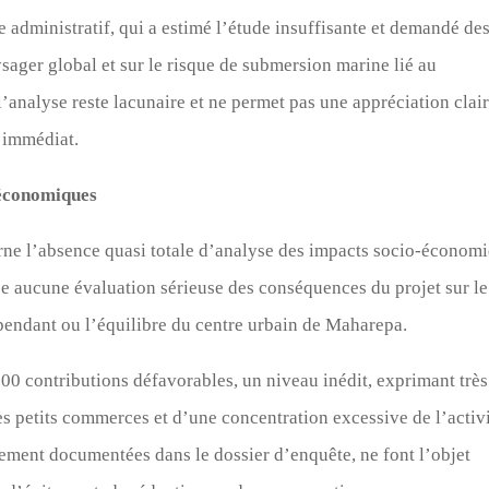
e administratif, qui a estimé l’étude insuffisante et demandé de
sager global et sur le risque de submersion marine lié au
l’analyse reste lacunaire et ne permet pas une appréciation clai
t immédiat.
-économiques
rne l’absence quasi totale d’analyse des impacts socio-économ
e aucune évaluation sérieuse des conséquences du projet sur le
pendant ou l’équilibre du centre urbain de Maharepa.
 000 contributions défavorables, un niveau inédit, exprimant très
des petits commerces et d’une concentration excessive de l’activ
ement documentées dans le dossier d’enquête, ne font l’objet