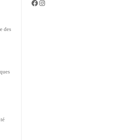
Facebook
https://www.instagram.com/tahei
s
re des
iques
ité